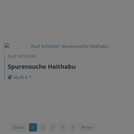
Kurt Schietzel:
Spurensuche Haithabu
56,00 € *
Zurück
1
2
3
4
5
Weiter