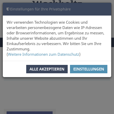
Einstellungen für Ihre Privatsphäre
WARENKORB
ANMELDEN
0
Wir verwenden Technologien wie Cookies und
verarbeiten personenbezogene Daten wie IP-Adressen
oder Browserinformationen, um Ergebnisse zu messen,
Inhalte unserer Website abzustimmen und Ihr
NAVIGATION
Menü
Einkaufserlebnis zu verbessern. Wir bitten Sie um Ihre
UMSCHALTEN
Zustimmung.
(
Weitere Informationen zum Datenschutz
)
Sie sind hier:
Sachbuch & Literatur
SORTIERUNG:
TITEL
ALLE AKZEPTIEREN
EINSTELLUNGEN
ARTIKEL PRO SEITE:
16