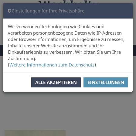
Einstellungen für Ihre Privatsphäre
WARENKORB
ANMELDEN
0
Wir verwenden Technologien wie Cookies und
verarbeiten personenbezogene Daten wie IP-Adressen
oder Browserinformationen, um Ergebnisse zu messen,
Inhalte unserer Website abzustimmen und Ihr
NAVIGATION
Menü
Einkaufserlebnis zu verbessern. Wir bitten Sie um Ihre
UMSCHALTEN
Zustimmung.
(
Weitere Informationen zum Datenschutz
)
Sie sind hier:
Sachbuch & Literatur
SORTIERUNG:
AUTOREN
ALLE AKZEPTIEREN
EINSTELLUNGEN
ARTIKEL PRO SEITE:
12